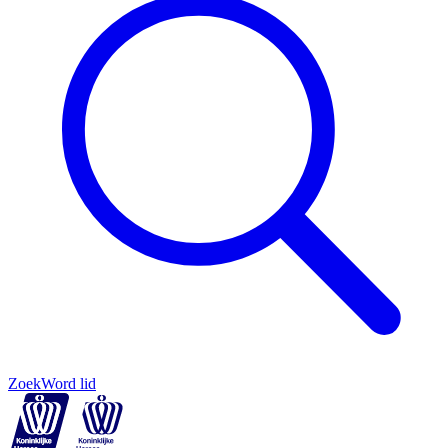
Zoek
Word lid