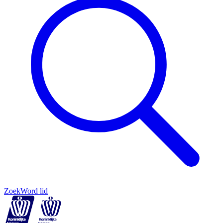
Zoek
Word lid