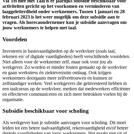
Via Tel mee met Taal is er jaarlijks subsidie beschikbaar voor
activiteiten gericht op het voorkomen en verminderen van
laaggeletterdheid onder werknemers. Tussen 1 januari en 28
februari 2023 is het weer mogelijk om deze subsidie aan te
vragen. Als horecaondernemer kun je subsidie aanvragen om
jouw werknemers te helpen met taal.
Voordelen
Investeren in basisvaardigheden op de werkvloer (zoals taal,
rekenen en/ of digitale vaardigheden) heeft verschillende voordelen.
Niet alleen voor de werknemer zelf, maar ook voor jou als
werkgever. Zo worden er minder fouten gemaakt op de werkvloer
en gaan werkstress én ziekteverzuim omlaag. Ook krijgen
werknemers doorgaans meer zelfvertrouwen en kunnen ze
zelfstandiger werken. Veel werkgevers die geïnvesteerd hebben in
een taalcursus op de werkvloer, merken dat medewerkers efficiënter
en effectiever communiceren en zich meer betrokken voelen bij de
organisatie.
Subsidie beschikbaar voor scholing
Als werkgever kun je subsidie aanvragen voor scholing. Dit moet
leiden tot een betere taalvaardigheid, rekenvaardigheid en/of betere
digitale vaardigheden van jouw werknemers. Het maakt niet uit of