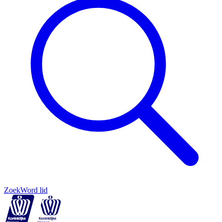
Zoek
Word lid