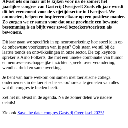
Alvast iets om naar uit te kijken voor na de zomer: het
jaarlijkse congres van Gastvrij Overijssel! Zoals elk jaar wordt
dit hét evenement voor de vrijetijdssector in Overijssel. We
ontmoeten, helpen en inspireren elkaar op een positieve manier.
Zo zorgen we er samen voor dat onze provincie een bewuste
bestemming is en blijft voor zowel bezoekers/toeristen als
bewoners.
Dit jaar gaan we specifiek in op neuromarketing: hoe speel je in op
de onbewuste voorkeuren van je gast? Ook staan we stil bij de
laatste trends en ontwikkelingen in onze sector. De top keynote
spreker is Arno Folkerts, die met een unieke combinatie van humor
en neurowetenschappelijke inzichten spreekt over verandering,
wendbaarheid en samenwerking.
Je bent van harte welkom om samen met toeristische collega-
ondernemers in de toeristische sector/horeca te genieten van alles
wat dit congres te bieden heeft.
Zet het nu alvast in de agenda. Na de zomer delen we nadere
details!
Zie ook
Save the date: congres Gastvrij Overijssel 2025!