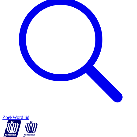
Zoek
Word lid