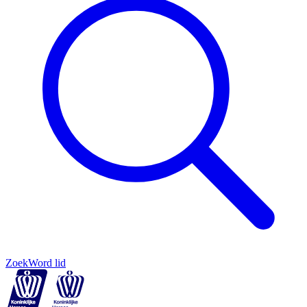
Zoek
Word lid