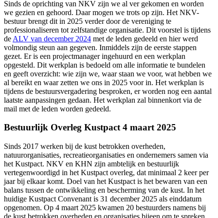
Sinds de oprichting van NKV zijn we al ver gekomen en worden
we gezien en gehoord. Daar mogen we trots op zijn. Het NKV-
bestuur brengt dit in 2025 verder door de vereniging te
professionaliseren tot zelfstandige organisatie. Dit voorstel is tijdens
de
ALV van december 2024
met de leden gedeeld en hier werd
volmondig steun aan gegeven. Inmiddels zijn de eerste stappen
gezet. Er is een projectmanager ingehuurd en een werkplan
opgesteld. Dit werkplan is bedoeld om alle informatie te bundelen
en geeft overzicht: wie zijn we, waar staan we voor, wat hebben we
al bereikt en waar zetten we ons in 2025 voor in. Het werkplan is
tijdens de bestuursvergadering besproken, er worden nog een aantal
laatste aanpassingen gedaan. Het werkplan zal binnenkort via de
mail met de leden worden gedeeld.
Bestuurlijk Overleg Kustpact 4 maart 2025
Sinds 2017 werken bij de kust betrokken overheden,
natuurorganisaties, recreatieorganisaties en ondernemers samen via
het Kustpact. NKV en KHN zijn ambtelijk en bestuurlijk
vertegenwoordigd in het Kustpact overleg, dat minimaal 2 keer per
jaar bij elkaar komt. Doel van het Kustpact is het bewaren van een
balans tussen de ontwikkeling en bescherming van de kust. In het
huidige Kustpact Convenant is 31 december 2025 als einddatum
opgenomen. Op 4 maart 2025 kwamen 20 bestuurders namens bij
de kust betrokken overheden en organisaties bijeen om te spreken