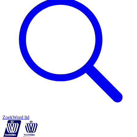
Zoek
Word lid