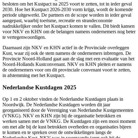
besloten om het Kustpact na 2025 voort te zetten, tot in ieder geval
2030. Hoe het Kustpact 2026-2030 vorm krijgt, wordt de komende
periode uitgewerkt. De partners en de scope worden in ieder geval
aangepast, waarbij toerisme, recreatie en strandeconomie
nadrukkelijker onder het Kustpact komen te vallen. Dit biedt kansen
voor NKV en KHN om de belangen namens ondernemers nog beter
te vertegenwoordigen.
Daarnaast zijn NKV en KHN actief in de Provinciale overleggen
Kust, waar zij ook de stem namens de ondernemers inbrengen. De
Provincie Noord-Holland gaat aan de slag met een evaluatie van het
Noord-Hollands Kustconvenant. NKV en KHN pleiten er namens
de ondernemers voor om dit provinciale convenant voort te zetten,
in afstemming met het Kustpact.
Nederlandse Kustdagen 2025
Op 1 en 2 oktober vinden de Nederlandse Kustdagen plaats in
Noordwijk. De Nederlandse Kustdagen worden dit jaar
georganiseerd door de Vereniging van Nederlandse Kustgemeenten
(VNKG). NKV en KHN zijn bij de organisatie betrokken en
werken samen met de VNKG. De Kustdagen zijn een mooi moment
om met alle bij de kust betrokken overheden en organisaties bijeen
te komen en te spreken over de ontwikkelingen langs de
Nederlandse Kust. NKV was in voorgaande jaren ook bij de