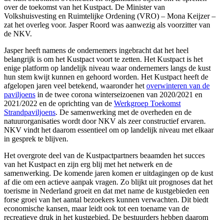
over de toekomst van het Kustpact. De Minister van
Volkshuisvesting en Ruimtelijke Ordening (VRO) – Mona Keijzer –
zat het overleg voor. Jasper Roord was aanwezig als voorzitter van
de NKV.
Jasper heeft namens de ondernemers ingebracht dat het heel
belangrijk is om het Kustpact voort te zetten. Het Kustpact is het
enige platform op landelijk niveau waar ondernemers langs de kust
hun stem kwijt kunnen en gehoord worden. Het Kustpact heeft de
afgelopen jaren veel betekend, waaronder het
overwinteren van de
paviljoens
in de twee corona winterseizoenen van 2020/2021 en
2021/2022 en de oprichting van de
Werkgroep Toekomst
Strandpaviljoens
. De samenwerking met de overheden en de
natuurorganisaties wordt door NKV als zeer constructief ervaren.
NKV vindt het daarom essentieel om op landelijk niveau met elkaar
in gesprek te blijven.
Het overgrote deel van de Kustpactpartners beaamden het succes
van het Kustpact en zijn erg blij met het netwerk en de
samenwerking. De komende jaren komen er uitdagingen op de kust
af die om een actieve aanpak vragen. Zo blijkt uit prognoses dat het
toerisme in Nederland groeit en dat met name de kustgebieden een
forse groei van het aantal bezoekers kunnen verwachten. Dit biedt
economische kansen, maar leidt ook tot een toename van de
recreatieve druk in het kustgebied. De bestuurders hebben daarom