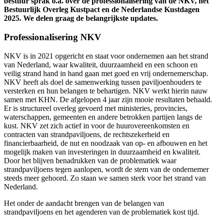
bestuur sprak o.a. over de professionalisering van de NKV, het
Bestuurlijk Overleg Kustpact en de Nederlandse Kustdagen
2025. We delen graag de belangrijkste updates.
Professionalisering NKV
NKV is in 2021 opgericht en staat voor ondernemen aan het strand
van Nederland, waar kwaliteit, duurzaamheid en een schoon en
veilig strand hand in hand gaan met goed en vrij ondernemerschap.
NKV heeft als doel de samenwerking tussen paviljoenhouders te
versterken en hun belangen te behartigen. NKV werkt hierin nauw
samen met KHN. De afgelopen 4 jaar zijn mooie resultaten behaald.
Er is structureel overleg gevoerd met ministeries, provincies,
waterschappen, gemeenten en andere betrokken partijen langs de
kust. NKV zet zich actief in voor de huurovereenkomsten en
contracten van strandpaviljoens, de rechtszekerheid en
financierbaarheid, de nut en noodzaak van op- en afbouwen en het
mogelijk maken van investeringen in duurzaamheid en kwaliteit.
Door het blijven benadrukken van de problematiek waar
strandpaviljoens tegen aanlopen, wordt de stem van de ondernemer
steeds meer gehoord. Zo staan we samen sterk voor het strand van
Nederland.
Het onder de aandacht brengen van de belangen van
strandpaviljoens en het agenderen van de problematiek kost tijd.