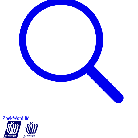
Zoek
Word lid