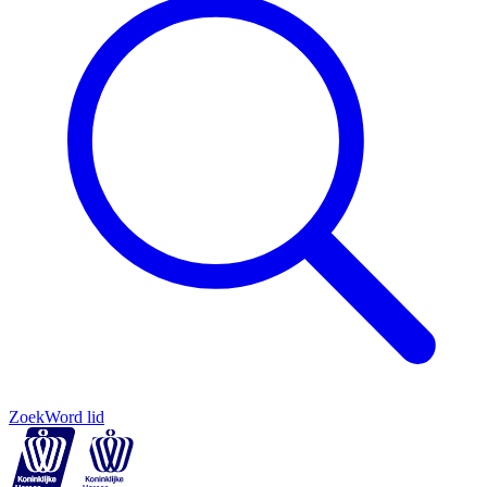
Zoek
Word lid