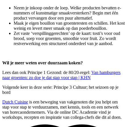
Neem je inkoop onder de loep. Welke producten bevatten e-
nummers of kunstmatige smaakversterkers? Begin met één
product vervangen door een puur alternatief.
Maak je eigen bouillon van groenteresten en schillen. Het kost
weinig en levert meer smaak op dan poederbouillon.
Zet vaste ‘verspillinggerechten’ op de kaart: tosti’s voor oud
brood, soep voor groenten, smoothie voor fruit. Zo wordt
restverwerking een structureel onderdeel van je aanbod.
Wil je meer weten over duurzaam koken?
Lees dan ook Principe 1 Gezond: de 80/20-regel:
Van hamburgers
naar groenten: zo doe je dat stap voor stap | KHN
Volgende keer in deze serie: Principe 3 Cultuur; het seizoen op je
bord
Dutch Cuisine
is een beweging van vakgenoten die jou helpt om
stap voor stap te verduurzamen, met kennis, tools en een netwerk
van horecaondernemers. Via de online DC Academie vind je
workshops, recepten en inspiratie van collega-chefs die dit al doen.