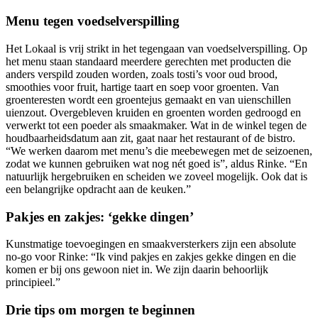
Menu tegen voedselverspilling
Het Lokaal is vrij strikt in het tegengaan van voedselverspilling. Op
het menu staan standaard meerdere gerechten met producten die
anders verspild zouden worden, zoals tosti’s voor oud brood,
smoothies voor fruit, hartige taart en soep voor groenten. Van
groenteresten wordt een groentejus gemaakt en van uienschillen
uienzout. Overgebleven kruiden en groenten worden gedroogd en
verwerkt tot een poeder als smaakmaker. Wat in de winkel tegen de
houdbaarheidsdatum aan zit, gaat naar het restaurant of de bistro.
“We werken daarom met menu’s die meebewegen met de seizoenen,
zodat we kunnen gebruiken wat nog nét goed is”,
aldus Rinke.
“En
natuurlijk hergebruiken en scheiden we zoveel mogelijk. Ook dat is
een belangrijke opdracht aan de keuken.”
Pakjes en zakjes: ‘gekke dingen’
Kunstmatige toevoegingen en smaakversterkers zijn een absolute
no-go voor Rinke: “Ik vind pakjes en zakjes gekke dingen en die
komen er bij ons gewoon niet in. We zijn daarin behoorlijk
principieel.”
Drie tips om morgen te beginnen