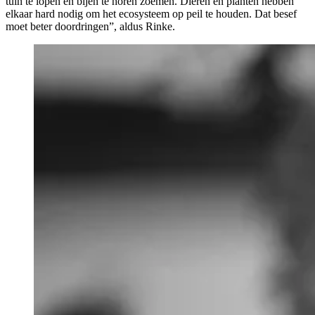
tuin te lopen en bijen te horen zoemen. Dieren en planten hebben
elkaar hard nodig om het ecosysteem op peil te houden. Dat besef
moet beter doordringen”, aldus Rinke.