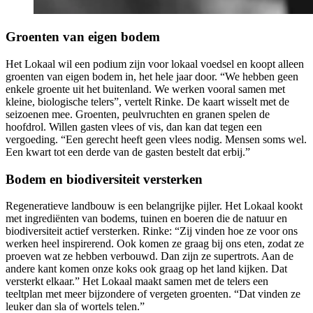
Groenten van eigen bodem
Het Lokaal wil een podium zijn voor lokaal voedsel en koopt alleen
groenten van eigen bodem in, het hele jaar door. “We hebben geen
enkele groente uit het buitenland. We werken vooral samen met
kleine, biologische telers”, vertelt Rinke. De kaart wisselt met de
seizoenen mee.
Groenten, peulvruchten en granen spelen de
hoofdrol. Willen gasten vlees of vis, dan kan dat tegen een
vergoeding. “Een gerecht heeft geen vlees nodig. Mensen soms wel.
Een kwart tot een derde van de gasten bestelt dat erbij.”
Bodem en biodiversiteit versterken
Regeneratieve landbouw is een belangrijke pijler. Het Lokaal kookt
met ingrediënten van bodems, tuinen en boeren die de natuur en
biodiversiteit actief versterken. Rinke: “Zij vinden hoe ze voor ons
werken heel inspirerend. Ook komen ze graag bij ons eten, zodat ze
proeven wat ze hebben verbouwd. Dan zijn ze supertrots. Aan de
andere kant komen onze koks ook graag op het land kijken. Dat
versterkt elkaar.” Het Lokaal maakt samen met de telers een
teeltplan met meer bijzondere of vergeten groenten. “Dat vinden ze
leuker dan sla of wortels telen.”