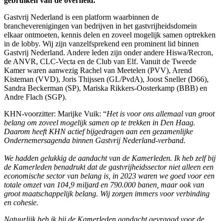
gebruiken van de overheid.
Gastvrij Nederland is een platform waarbinnen de
brancheverenigingen van bedrijven in het gastvrijheidsdomein
elkaar ontmoeten, kennis delen en zoveel mogelijk samen optrekken
in de lobby. Wij zijn vanzelfsprekend een prominent lid binnen
Gastvrij Nederland. Andere leden zijn onder andere Hiswa/Recron,
de ANVR, CLC-Vecta en de Club van Elf. Vanuit de Tweede
Kamer waren aanwezig Rachel van Meetelen (PVV), Arend
Kisteman (VVD), Joris Thijssen (GL/PvdA), Joost Sneller (D66),
Sandra Beckerman (SP), Mariska Rikkers-Oosterkamp (BBB) en
Andre Flach (SGP).
KHN-voorzitter: Marijke Vuik: “
Het is voor ons allemaal van groot
belang om zoveel mogelijk samen op te trekken in Den Haag.
Daarom heeft KHN actief bijgedragen aan een gezamenlijke
Ondernemersagenda binnen Gastvrij Nederland-verband.
We hadden gelukkig de aandacht van de Kamerleden. Ik heb zelf bij
de Kamerleden benadrukt dat de gastvrijheidssector niet alleen een
economische sector van belang is, in 2023 waren we goed voor een
totale omzet van 104,9 miljard en 790.000 banen, maar ook van
groot maatschappelijk belang. Wij zorgen immers voor verbinding
en cohesie.
Natuurlijk heb ik bij de Kamerleden aandacht gevraagd voor de