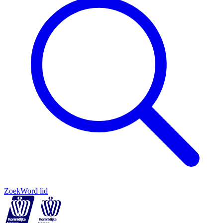
Zoek
Word lid