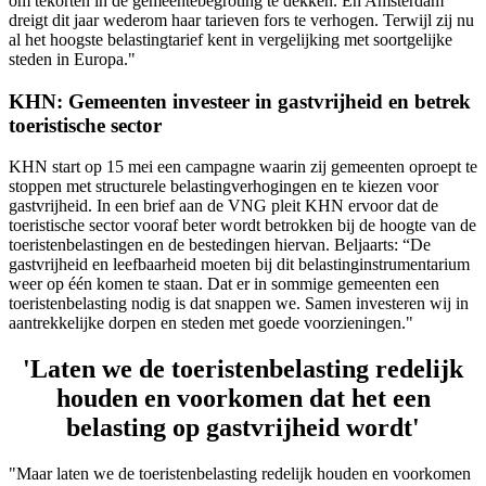
om tekorten in de gemeentebegroting te dekken. En Amsterdam
dreigt dit jaar wederom haar tarieven fors te verhogen. Terwijl zij nu
al het hoogste belastingtarief kent in vergelijking met soortgelijke
steden in Europa."
KHN: Gemeenten investeer in gastvrijheid en betrek
toeristische sector
KHN start op 15 mei een campagne waarin zij gemeenten oproept te
stoppen met structurele belastingverhogingen en te kiezen voor
gastvrijheid. In een brief aan de VNG pleit KHN ervoor dat de
toeristische sector vooraf beter wordt betrokken bij de hoogte van de
toeristenbelastingen en de bestedingen hiervan. Beljaarts: “De
gastvrijheid en leefbaarheid moeten bij dit belastinginstrumentarium
weer op één komen te staan. Dat er in sommige gemeenten een
toeristenbelasting nodig is dat snappen we. Samen investeren wij in
aantrekkelijke dorpen en steden met goede voorzieningen."
'Laten we de toeristenbelasting redelijk
houden en voorkomen dat het een
belasting op gastvrijheid wordt'
"Maar laten we de toeristenbelasting redelijk houden en voorkomen