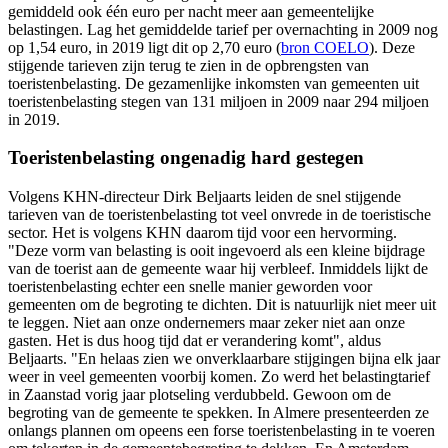
gemiddeld ook één euro per nacht meer aan gemeentelijke
belastingen. Lag het gemiddelde tarief per overnachting in 2009 nog
op 1,54 euro, in 2019 ligt dit op 2,70 euro (
bron COELO
). Deze
stijgende tarieven zijn terug te zien in de opbrengsten van
toeristenbelasting. De gezamenlijke inkomsten van gemeenten uit
toeristenbelasting stegen van 131 miljoen in 2009 naar 294 miljoen
in 2019.
Toeristenbelasting ongenadig hard gestegen
Volgens KHN-directeur Dirk Beljaarts leiden de snel stijgende
tarieven van de toeristenbelasting tot veel onvrede in de toeristische
sector. Het is volgens KHN daarom tijd voor een hervorming.
"Deze vorm van belasting is ooit ingevoerd als een kleine bijdrage
van de toerist aan de gemeente waar hij verbleef. Inmiddels lijkt de
toeristenbelasting echter een snelle manier geworden voor
gemeenten om de begroting te dichten. Dit is natuurlijk niet meer uit
te leggen. Niet aan onze ondernemers maar zeker niet aan onze
gasten. Het is dus hoog tijd dat er verandering komt", aldus
Beljaarts. "En helaas zien we onverklaarbare stijgingen bijna elk jaar
weer in veel gemeenten voorbij komen. Zo werd het belastingtarief
in Zaanstad vorig jaar plotseling verdubbeld. Gewoon om de
begroting van de gemeente te spekken. In Almere presenteerden ze
onlangs plannen om opeens een forse toeristenbelasting in te voeren