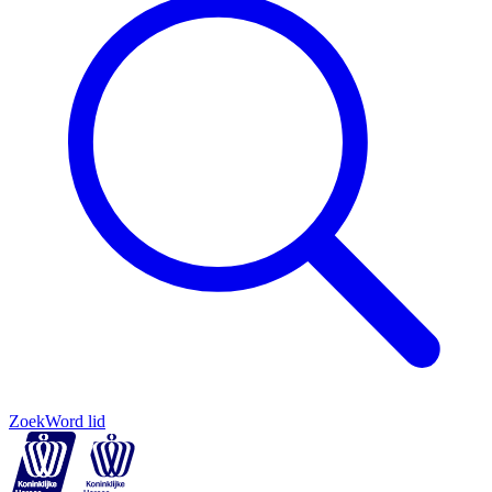
Zoek
Word lid