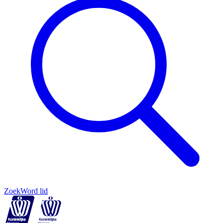
Zoek
Word lid