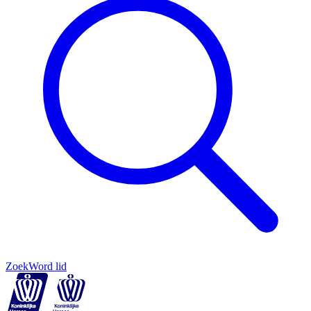
Zoek
Word lid