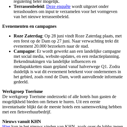
regulering beter mogelijk.
Terrassenbeleid
:
Deze enquête
wordt uitgezet onder
terrashouders om input te verzamelen voor het vormgeven
van het nieuwe terrassenbeleid.
Evenementen en campagnes
Roze Zaterdag
: Op 28 juni vindt Roze Zaterdag plaats, met
een feest op de Dam op 27 juni. Naar verwachting trekt dit
evenement 20.000 bezoekers naar de stad.
Campagne
: Er wordt gewerkt aan een landelijke campagne
met social media, website-updates, en een redactieplanning.
Bekendmakingen via landelijke influencers en
mediapakketten staan gepland vanaf halverwege Q1. Zodra
duidelijk is wat dit evenement betekent voor ondernemers in
het gebied, zoals rond de Dam, wordt aanvullende informatie
gedeeld.
Werkgroep Toerisme
De werkgroep Toerisme onderzoekt of alle hotels hun gasten de
mogelijkheid bieden om fietsen te huren. Uit een eerste
inventarisatie blijkt dat de meeste hotels een samenwerking hebben
met een fietsverhuurbedrijf.
Nieuws vanuit KHN
Hier
kun je het nieuws vinden van KHN, zoals over de lobby tegen