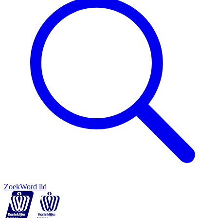
Zoek
Word lid