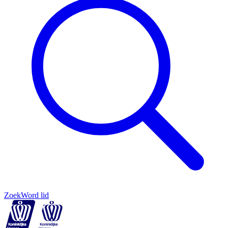
Zoek
Word lid