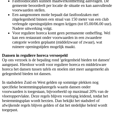
Fastfoodlocaties kunnen maatwerkontheffing aanvragen. De
gemeente beoordeelt per locatie de situatie en kan aanvullende
voorwaarden stellen.
Een aangenomen motie bepaalt dat fastfoodzaken met
zitgelegenheid binnen een straal van 150 meter van een club
verlengde openingstijden mogen krijgen (tot 05.00/06.00 uur).
Nadere uitwerking volgt.
Voor reguliere horeca komt geen permanente ontheffing. Wel
kan een restaurant onder voorwaarden in een zwaardere
categorie worden geplaatst (middelzwaar of zwaar), wat
ruimere openingstijden mogelijk maakt.
Dansen in reguliere horeca versoepeld
Op ons verzoek is de bepaling rond 'gelegenheid bieden tot dansen'
aangepast. Hierdoor wordt voor reguliere horeca en middelzware
horeca het dansen tussen tafels en stoelen niet meer aangemerkt als
gelegenheid bieden tot dansen.
In stadsdelen Zuid en West gelden op sommige plekken nog
specifieke bestemmingsplanregels waarin dansen onder
voorwaarden is toegestaan, bijvoorbeeld op maximaal 20% van de
vloeroppervlakte. Deze regels blijven voorlopig leidend, totdat het
bestemmingsplan wordt herzien. Dan bekijkt het stadsdeel of
afwijkende regels blijven gelden of dat het stedelijke beleid wordt
toegepast.