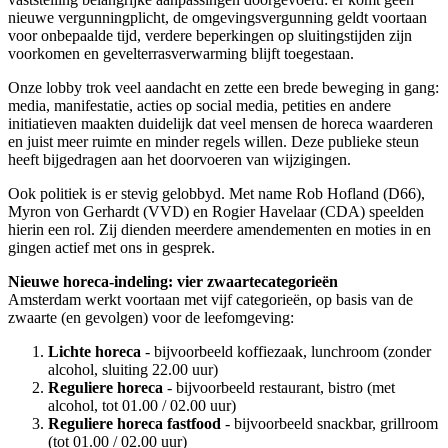
nieuwe vergunningplicht, de omgevingsvergunning geldt voortaan
voor onbepaalde tijd, verdere beperkingen op sluitingstijden zijn
voorkomen en gevelterrasverwarming blijft toegestaan.
Onze lobby trok veel aandacht en zette een brede beweging in gang:
media, manifestatie, acties op social media, petities en andere
initiatieven maakten duidelijk dat veel mensen de horeca waarderen
en juist meer ruimte en minder regels willen. Deze publieke steun
heeft bijgedragen aan het doorvoeren van wijzigingen.
Ook politiek is er stevig gelobbyd. Met name Rob Hofland (D66),
Myron von Gerhardt (VVD) en Rogier Havelaar (CDA) speelden
hierin een rol. Zij dienden meerdere amendementen en moties in en
gingen actief met ons in gesprek.
Nieuwe horeca-indeling: vier zwaartecategorieën
Amsterdam werkt voortaan met vijf categorieën, op basis van de
zwaarte (en gevolgen) voor de leefomgeving:
Lichte horeca
- bijvoorbeeld koffiezaak, lunchroom (zonder
alcohol, sluiting 22.00 uur)
Reguliere horeca
- bijvoorbeeld restaurant, bistro (met
alcohol, tot 01.00 / 02.00 uur)
Reguliere horeca fastfood
- bijvoorbeeld snackbar, grillroom
(tot 01.00 / 02.00 uur)