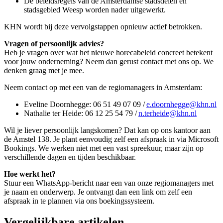
De beleidsregels van de Amsterdamse stadsdelen en
stadsgebied Weesp worden nader uitgewerkt.
KHN wordt bij deze vervolgstappen opnieuw actief betrokken.
Vragen of persoonlijk advies?
Heb je vragen over wat het nieuwe horecabeleid concreet betekent
voor jouw onderneming? Neem dan gerust contact met ons op. We
denken graag met je mee.
Neem contact op met een van de regiomanagers in Amsterdam:
Eveline Doornhegge: 06 51 49 07 09 /
e.doornhegge@khn.nl
Nathalie ter Heide: 06 12 25 54 79 /
n.terheide@khn.nl
Wil je liever persoonlijk langskomen? Dat kan op ons kantoor aan
de Amstel 138. Je plant eenvoudig zelf een afspraak in via Microsoft
Bookings. We werken niet met een vast spreekuur, maar zijn op
verschillende dagen en tijden beschikbaar.
Hoe werkt het?
Stuur een WhatsApp-bericht naar een van onze regiomanagers met
je naam en onderwerp. Je ontvangt dan een link om zelf een
afspraak in te plannen via ons boekingssysteem.
Vergelijkbare artikelen