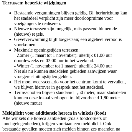
Terrassen: beperkte wijzigingen
Bestaande vergunningen blijven geldig. Bij herinrichting kan
het stadsdeel verplicht zijn meer doorloopruimte voor
voetgangers te realiseren.
Nieuwe terrassen zijn mogelijk, mits passend binnen de
(nieuwe) regels.
Gevelverwarming blijft toegestaan; een algeheel verbod is
voorkomen.
Maximale openingstijden terrassen:
- Zomer (1 maart tot 1 november): uiterlijk 01.00 uur
doordeweeks en 02.00 uur in het weekend.
- Winter (1 november tot 1 maart): uiterlijk 24.00 uur
Net als nu kunnen stadsdelen gebieden aanwijzen waar
vroegere sluitingstijden gelden.
Het mooi weer-scenario voor het centrum komt te vervallen,
we blijven hierover in gesprek met het stadsdeel.
Terrasschotten blijven standaard 1,50 meter, maar stadsdelen
kunnen deze lokaal verhogen tot bijvoorbeeld 1,80 meter
(nieuwe motie)
Meldplicht voor additionele horeca in winkels (food)
Alle winkels die horeca aanbieden (zoals foodcorners of
lunchgelegenheden), krijgen voortaan een meldplicht. Ook
bestaande gevallen moeten zich melden binnen zes maanden na