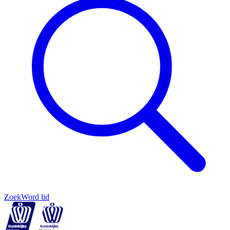
Zoek
Word lid