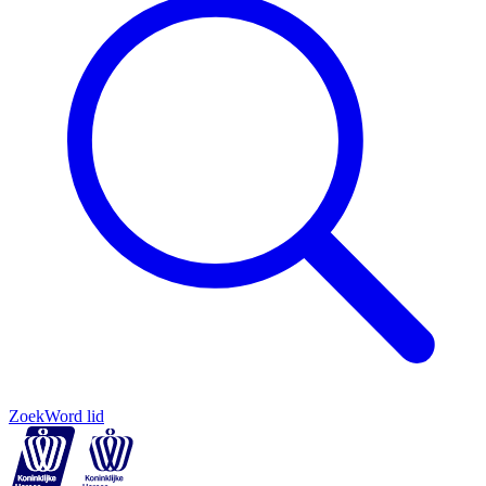
Zoek
Word lid