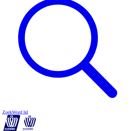
Zoek
Word lid