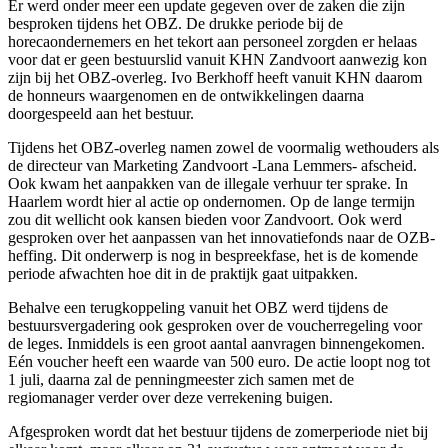
Er werd onder meer een update gegeven over de zaken die zijn
besproken tijdens het OBZ. De drukke periode bij de
horecaondernemers en het tekort aan personeel zorgden er helaas
voor dat er geen bestuurslid vanuit KHN Zandvoort aanwezig kon
zijn bij het OBZ-overleg. Ivo Berkhoff heeft vanuit KHN daarom
de honneurs waargenomen en de ontwikkelingen daarna
doorgespeeld aan het bestuur.
Tijdens het OBZ-overleg namen zowel de voormalig wethouders als
de directeur van Marketing Zandvoort -Lana Lemmers- afscheid.
Ook kwam het aanpakken van de illegale verhuur ter sprake. In
Haarlem wordt hier al actie op ondernomen. Op de lange termijn
zou dit wellicht ook kansen bieden voor Zandvoort. Ook werd
gesproken over het aanpassen van het innovatiefonds naar de OZB-
heffing. Dit onderwerp is nog in bespreekfase, het is de komende
periode afwachten hoe dit in de praktijk gaat uitpakken.
Behalve een terugkoppeling vanuit het OBZ werd tijdens de
bestuursvergadering ook gesproken over de voucherregeling voor
de leges. Inmiddels is een groot aantal aanvragen binnengekomen.
Eén voucher heeft een waarde van 500 euro. De actie loopt nog tot
1 juli, daarna zal de penningmeester zich samen met de
regiomanager verder over deze verrekening buigen.
Afgesproken wordt dat het bestuur tijdens de zomerperiode niet bij