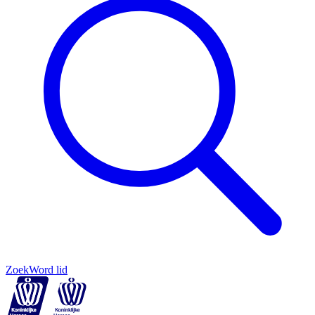
Zoek
Word lid