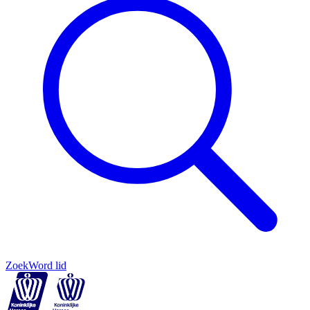
Zoek
Word lid