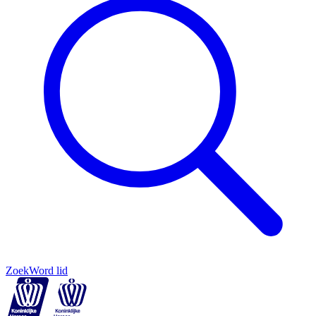
Zoek
Word lid