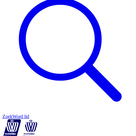
Zoek
Word lid