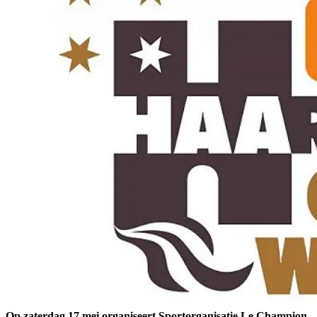
Op zaterdag 17 mei organiseert Sportorganisatie Le Champion