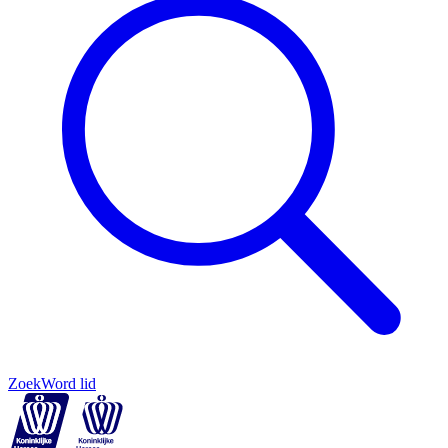
Zoek
Word lid