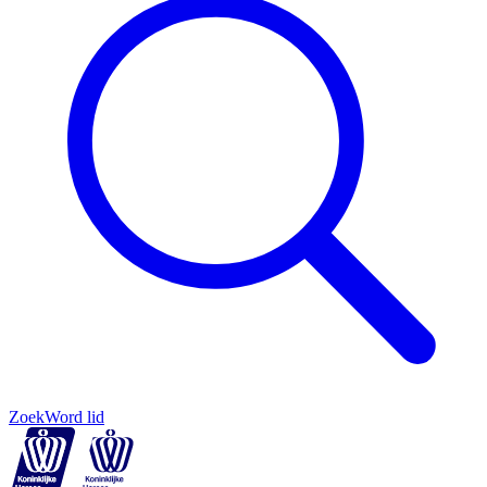
Zoek
Word lid