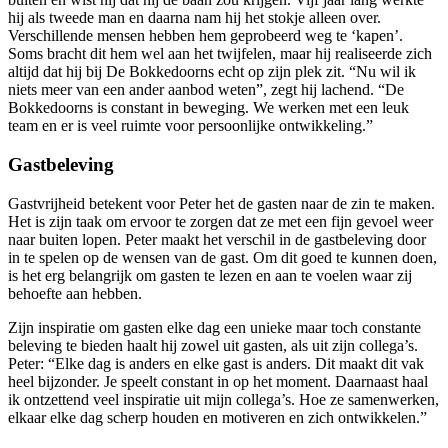
hij als tweede man en daarna nam hij het stokje alleen over.
Verschillende mensen hebben hem geprobeerd weg te ‘kapen’.
Soms bracht dit hem wel aan het twijfelen, maar hij realiseerde zich
altijd dat hij bij De Bokkedoorns echt op zijn plek zit. “Nu wil ik
niets meer van een ander aanbod weten”, zegt hij lachend. “De
Bokkedoorns is constant in beweging. We werken met een leuk
team en er is veel ruimte voor persoonlijke ontwikkeling.”
Gastbeleving
Gastvrijheid betekent voor Peter het de gasten naar de zin te maken.
Het is zijn taak om ervoor te zorgen dat ze met een fijn gevoel weer
naar buiten lopen. Peter maakt het verschil in de gastbeleving door
in te spelen op de wensen van de gast. Om dit goed te kunnen doen,
is het erg belangrijk om gasten te lezen en aan te voelen waar zij
behoefte aan hebben.
Zijn inspiratie om gasten elke dag een unieke maar toch constante
beleving te bieden haalt hij zowel uit gasten, als uit zijn collega’s.
Peter: “Elke dag is anders en elke gast is anders. Dit maakt dit vak
heel bijzonder. Je speelt constant in op het moment. Daarnaast haal
ik ontzettend veel inspiratie uit mijn collega’s. Hoe ze samenwerken,
elkaar elke dag scherp houden en motiveren en zich ontwikkelen.”