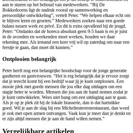
aan te sturen op het behoud van medewerkers. “Bij De
Bokkedoorns ligt de nadruk vooral op samenwerking en
persoonlijke ontwikkeling”, vertelt Peter. “We helpen elkaar echt om
te blijven leren en groeien.” Medewerkers zoeken naar een goede
balans tussen werk en privé. En dit is extra opvallend bij de jeugd.
Peter: “Ondanks dat de horeca absoluut geen 9-5 baan is en je juist
in de avonden en weekenden moet werken, houden we daar
rekening mee. Als iemand een keer vrij wil op zaterdag om naar een
feestje te gaan, dan moet dit kunnen.”
Ontplooien belangrijk
Peter heeft nog een belangrijke boodschap voor de jonge generatie
gastheren en gastvrouwen. “Het is erg belangrijk dat je ervoor zorgt
dat je terecht komt bij een bedrijf waar jij je kunt ontplooien. Een
mooie plek met goede mensen die jou elke dag uitdagen om een
stapje beter te worden. Mensen die jou aan de hand nemen zodat je
je kunt ontwikkelen. Wees niet bang om een uitdaging aan te gaan.
Als je op je plek zit bij de lokale brasserie, dan is dat hartstikke
goed. Wil je aan de slag bij een Michelinsterrenrestaurant, dan word
je ook met open armen ontvangen. Vaak kun je meer dan je denkt en
er zijn altijd mensen die je aan de hand willen nemen.”
Vergelijkbare artikelen