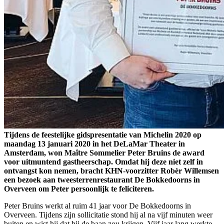
Tijdens de feestelijke gidspresentatie van Michelin 2020 op
maandag 13 januari 2020 in het DeLaMar Theater in
Amsterdam, won Maître Sommelier Peter Bruins de award
voor uitmuntend gastheerschap. Omdat hij deze niet zelf in
ontvangst kon nemen, bracht KHN-voorzitter Robèr Willemsen
een bezoek aan tweesterrenrestaurant De Bokkedoorns in
Overveen om Peter persoonlijk te feliciteren.
Peter Bruins werkt al ruim 41 jaar voor De Bokkedoorns in
Overveen. Tijdens zijn sollicitatie stond hij al na vijf minuten weer
buiten en wist hij dat hij de baan zou krijgen. Vijf jaar lang werkte