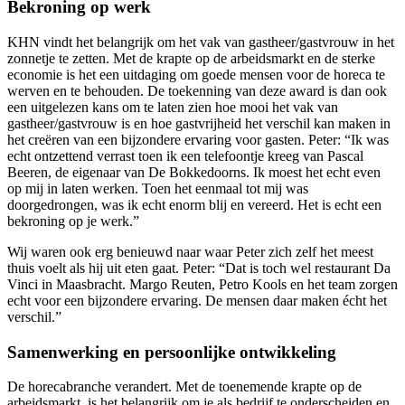
Bekroning op werk
KHN vindt het belangrijk om het vak van gastheer/gastvrouw in het
zonnetje te zetten. Met de krapte op de arbeidsmarkt en de sterke
economie is het een uitdaging om goede mensen voor de horeca te
werven en te behouden. De toekenning van deze award is dan ook
een uitgelezen kans om te laten zien hoe mooi het vak van
gastheer/gastvrouw is en hoe gastvrijheid het verschil kan maken in
het creëren van een bijzondere ervaring voor gasten. Peter: “Ik was
echt ontzettend verrast toen ik een telefoontje kreeg van Pascal
Beeren, de eigenaar van De Bokkedoorns. Ik moest het echt even
op mij in laten werken. Toen het eenmaal tot mij was
doorgedrongen, was ik echt enorm blij en vereerd. Het is echt een
bekroning op je werk.”
Wij waren ook erg benieuwd naar waar Peter zich zelf het meest
thuis voelt als hij uit eten gaat. Peter: “Dat is toch wel restaurant Da
Vinci in Maasbracht. Margo Reuten, Petro Kools en het team zorgen
echt voor een bijzondere ervaring. De mensen daar maken écht het
verschil.”
Samenwerking en persoonlijke ontwikkeling
De horecabranche verandert. Met de toenemende krapte op de
arbeidsmarkt, is het belangrijk om je als bedrijf te onderscheiden en