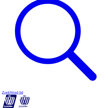
Zoek
Word lid