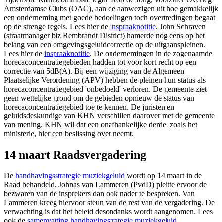
Amsterdamse Clubs (OAC), aan de aanwezigen uit hoe gemakkelijk
een onderneming met goede bedoelingen toch overtredingen begaat
op de strenge regels. Lees hier de
inspraaknotitie
. John Schraven
(straatmanager biz Rembrandt District) hamerde nog eens op het
belang van een omgevingsgeluidcorrectie op de uitgaanspleinen.
Lees hier de
inspraaknotitie
. De ondernemingen in de zogenaamde
horecaconcentratiegebieden hadden tot voor kort recht op een
correctie van 5dB(A). Bij een wijziging van de Algemeen
Plaatselijke Verordening (APV) hebben de pleinen hun status als
horecaconcentratiegebied 'onbedoeld' verloren. De gemeente ziet
geen wettelijke grond om de gebieden opnieuw de status van
horecaconcentratiegebied toe te kennen. De juristen en
geluidsdeskundige van KHN verschillen daarover met de gemeente
van mening. KHN wil dat een onafhankelijke derde, zoals het
ministerie, hier een beslissing over neemt.
14 maart Raadsvergadering
De
handhavingsstrategie muziekgeluid
wordt op 14 maart in de
Raad behandeld. Johnas van Lammeren (PvdD) pleitte ervoor de
bezwaren van de insprekers dan ook nader te bespreken. Van
Lammeren kreeg hiervoor steun van de rest van de vergadering. De
verwachting is dat het beleid desondanks wordt aangenomen. Lees
ook de
samenvatting handhavingstrategie muziekgeluid
.