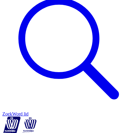
Zoek
Word lid