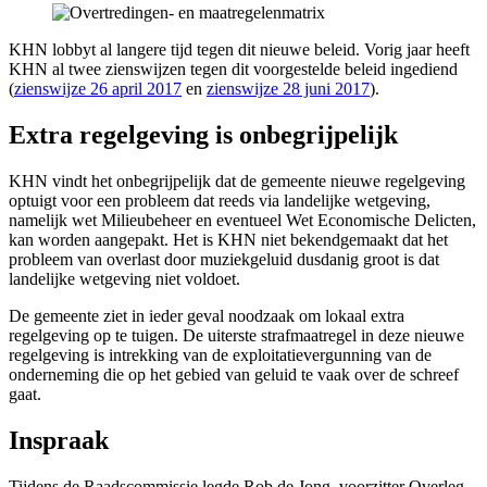
KHN lobbyt al langere tijd tegen dit nieuwe beleid. Vorig jaar heeft
KHN al twee zienswijzen tegen dit voorgestelde beleid ingediend
(
zienswijze 26 april 2017
en
zienswijze 28 juni 2017
).
Extra regelgeving is onbegrijpelijk
KHN vindt het onbegrijpelijk dat de gemeente nieuwe regelgeving
optuigt voor een probleem dat reeds via landelijke wetgeving,
namelijk wet Milieubeheer en eventueel Wet Economische Delicten,
kan worden aangepakt. Het is KHN niet bekendgemaakt dat het
probleem van overlast door muziekgeluid dusdanig groot is dat
landelijke wetgeving niet voldoet.
De gemeente ziet in ieder geval noodzaak om lokaal extra
regelgeving op te tuigen. De uiterste strafmaatregel in deze nieuwe
regelgeving is intrekking van de exploitatievergunning van de
onderneming die op het gebied van geluid te vaak over de schreef
gaat.
Inspraak
Tijdens de Raadscommissie legde Rob de Jong, voorzitter Overleg