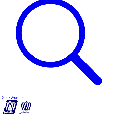
Zoek
Word lid