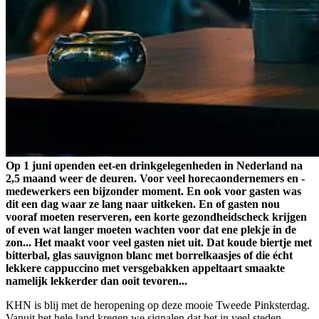
Op 1 juni openden eet-en drinkgelegenheden in Nederland na
2,5 maand weer de deuren. Voor veel horecaondernemers en -
medewerkers een bijzonder moment. En ook voor gasten was
dit een dag waar ze lang naar uitkeken. En of gasten nou
vooraf moeten reserveren, een korte gezondheidscheck krijgen
of even wat langer moeten wachten voor dat ene plekje in de
zon... Het maakt voor veel gasten niet uit. Dat koude biertje met
bitterbal, glas sauvignon blanc met borrelkaasjes of die écht
lekkere cappuccino met versgebakken appeltaart smaakte
namelijk lekkerder dan ooit tevoren...
KHN is blij met de heropening op deze mooie Tweede Pinksterdag.
Vanuit het hele land kregen we signalen dat het in veel steden