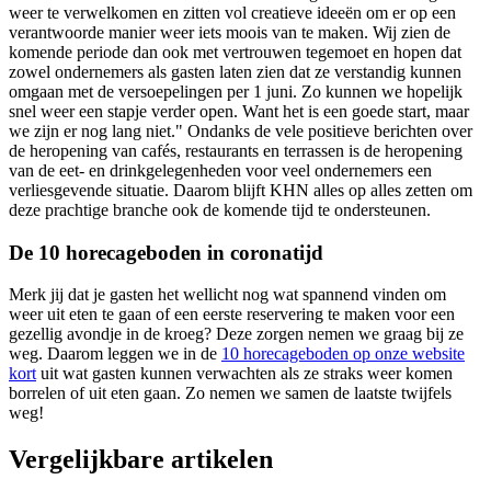
weer te verwelkomen en zitten vol creatieve ideeën om er op een
verantwoorde manier weer iets moois van te maken. Wij zien de
komende periode dan ook met vertrouwen tegemoet en hopen dat
zowel ondernemers als gasten laten zien dat ze verstandig kunnen
omgaan met de versoepelingen per 1 juni. Zo kunnen we hopelijk
snel weer een stapje verder open. Want het is een goede start, maar
we zijn er nog lang niet." Ondanks de vele positieve berichten over
de heropening van cafés, restaurants en terrassen is de heropening
van de eet- en drinkgelegenheden voor veel ondernemers een
verliesgevende situatie. Daarom blijft KHN alles op alles zetten om
deze prachtige branche ook de komende tijd te ondersteunen.
De 10 horecageboden in coronatijd
Merk jij dat je gasten het wellicht nog wat spannend vinden om
weer uit eten te gaan of een eerste reservering te maken voor een
gezellig avondje in de kroeg? Deze zorgen nemen we graag bij ze
weg. Daarom leggen we in de
10 horecageboden op onze website
kort
uit wat gasten kunnen verwachten als ze straks weer komen
borrelen of uit eten gaan. Zo nemen we samen de laatste twijfels
weg!
Vergelijkbare artikelen