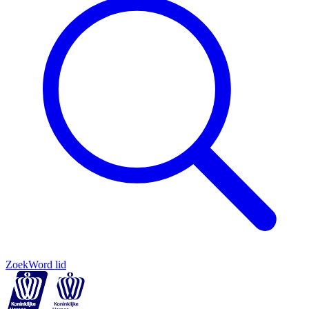
Zoek
Word lid