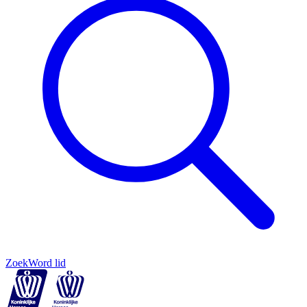
Zoek
Word lid