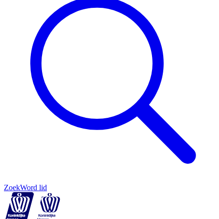
Zoek
Word lid