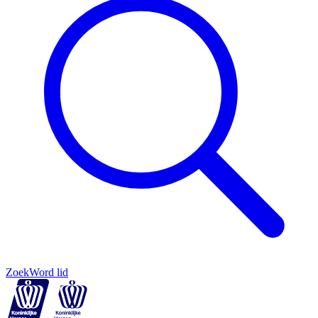
Zoek
Word lid