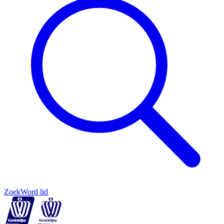
Zoek
Word lid