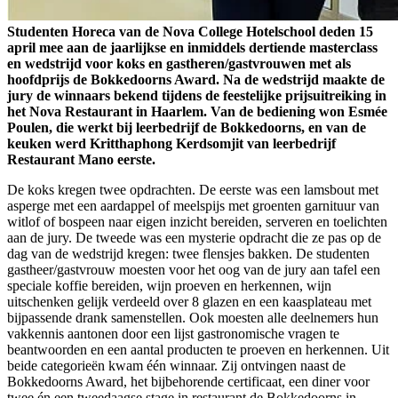
Studenten Horeca van de Nova College Hotelschool deden 15
april mee aan de jaarlijkse en inmiddels dertiende masterclass
en wedstrijd voor koks en gastheren/gastvrouwen met als
hoofdprijs de Bokkedoorns Award. Na de wedstrijd maakte de
jury de winnaars bekend tijdens de feestelijke prijsuitreiking in
het Nova Restaurant in Haarlem. Van de bediening won Esmée
Poulen, die werkt bij leerbedrijf de Bokkedoorns, en van de
keuken werd Kritthaphong Kerdsomjit van leerbedrijf
Restaurant Mano eerste.
De koks kregen twee opdrachten. De eerste was een lamsbout met
asperge met een aardappel of meelspijs met groenten garnituur van
witlof of bospeen naar eigen inzicht bereiden, serveren en toelichten
aan de jury. De tweede was een mysterie opdracht die ze pas op de
dag van de wedstrijd kregen: twee flensjes bakken. De studenten
gastheer/gastvrouw moesten voor het oog van de jury aan tafel een
speciale koffie bereiden, wijn proeven en herkennen, wijn
uitschenken gelijk verdeeld over 8 glazen en een kaasplateau met
bijpassende drank samenstellen. Ook moesten alle deelnemers hun
vakkennis aantonen door een lijst gastronomische vragen te
beantwoorden en een aantal producten te proeven en herkennen. Uit
beide categorieën kwam één winnaar. Zij ontvingen naast de
Bokkedoorns Award, het bijbehorende certificaat, een diner voor
twee én een tweedaagse stage in restaurant de Bokkedoorns in