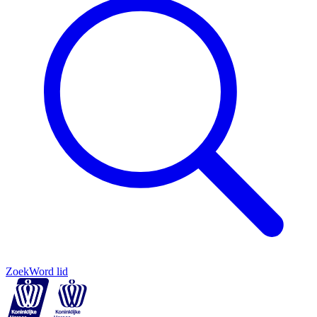
Zoek
Word lid