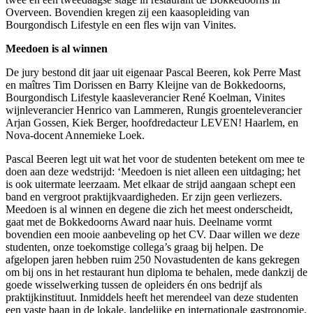
Overveen. Bovendien kregen zij een kaasopleiding van
Bourgondisch Lifestyle en een fles wijn van Vinites.
Meedoen is al winnen
De jury bestond dit jaar uit eigenaar Pascal Beeren, kok Perre Mast
en maîtres Tim Dorissen en Barry Kleijne van de Bokkedoorns,
Bourgondisch Lifestyle kaasleverancier René Koelman, Vinites
wijnleverancier Henrico van Lammeren, Rungis groenteleverancier
Arjan Gossen, Kiek Berger, hoofdredacteur LEVEN! Haarlem, en
Nova-docent Annemieke Loek.
Pascal Beeren legt uit wat het voor de studenten betekent om mee te
doen aan deze wedstrijd: ‘Meedoen is niet alleen een uitdaging; het
is ook uitermate leerzaam. Met elkaar de strijd aangaan schept een
band en vergroot praktijkvaardigheden. Er zijn geen verliezers.
Meedoen is al winnen en degene die zich het meest onderscheidt,
gaat met de Bokkedoorns Award naar huis. Deelname vormt
bovendien een mooie aanbeveling op het CV. Daar willen we deze
studenten, onze toekomstige collega’s graag bij helpen. De
afgelopen jaren hebben ruim 250 Novastudenten de kans gekregen
om bij ons in het restaurant hun diploma te behalen, mede dankzij de
goede wisselwerking tussen de opleiders én ons bedrijf als
praktijkinstituut. Inmiddels heeft het merendeel van deze studenten
een vaste baan in de lokale, landelijke en internationale gastronomie.