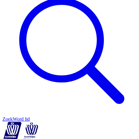
Zoek
Word lid