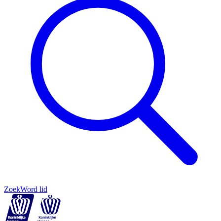
Zoek
Word lid