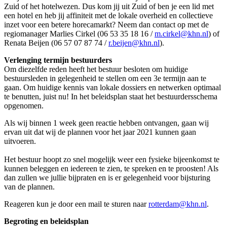
Zuid of het hotelwezen. Dus kom jij uit Zuid of ben je een lid met
een hotel en heb jij affiniteit met de lokale overheid en collectieve
inzet voor een betere horecamarkt? Neem dan contact op met de
regiomanager Marlies Cirkel (06 53 35 18 16 /
m.cirkel@khn.nl
) of
Renata Beijen (06 57 07 87 74 /
r.beijen@khn.nl
).
Verlenging termijn bestuurders
Om diezelfde reden heeft het bestuur besloten om huidige
bestuursleden in gelegenheid te stellen om een 3e termijn aan te
gaan. Om huidige kennis van lokale dossiers en netwerken optimaal
te benutten, juist nu! In het beleidsplan staat het bestuurdersschema
opgenomen.
Als wij binnen 1 week geen reactie hebben ontvangen, gaan wij
ervan uit dat wij de plannen voor het jaar 2021 kunnen gaan
uitvoeren.
Het bestuur hoopt zo snel mogelijk weer een fysieke bijeenkomst te
kunnen beleggen en iedereen te zien, te spreken en te proosten! Als
dan zullen we jullie bijpraten en is er gelegenheid voor bijsturing
van de plannen.
Reageren kun je door een mail te sturen naar
rotterdam@khn.nl
.
Begroting en beleidsplan