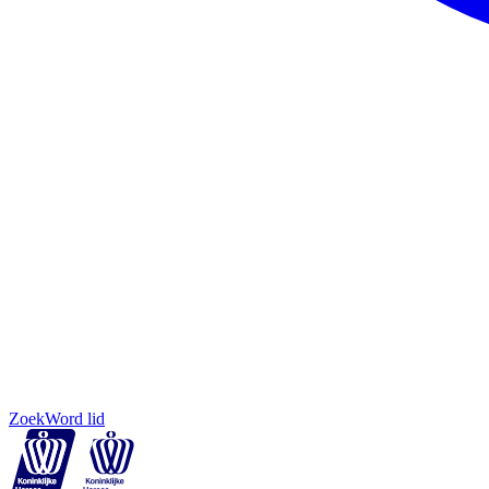
Zoek
Word lid