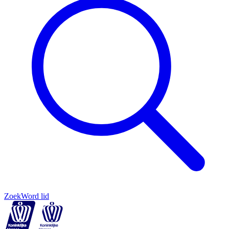
Zoek
Word lid