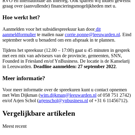
RVO en internationale als Interreg. Ook sparren wij indien gewenst
graag over (aanvullende) financieringsmogelijkheden met u.
Hoe werkt het?
Aanmelden voor het subsidiespreekuur kan door
dit
aanmeldformulier
te mailen naar
corrie.ponne@leeuwarden.nl
. Eind
september wordt u benaderd om een afspraak in te plannen.
Tijdens het spreekuur (12.00 – 17:00) gaat u 45 minuten in gesprek
met een mix van adviseurs van de provincie, gemeenten, SNN,
Founded in Friesland en/of YnBusiness. De locatie is de Kanselarij
in Leeuwarden.
Deadline aanmelden: 27 september 2022
.
Meer informatie?
Voor meer informatie over de spreekuren kunt u contact opnemen
met Wim Dijkman (
wim.dijkman@leeuwarden.nl
of 058 751 2742)
en/of Arjen Schol (
arjenschol@ynbusiness.nl
of +31 6 11456712).
Vergelijkbare artikelen
Meest recent