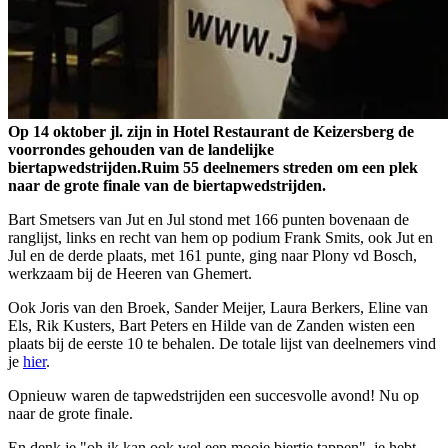
Op 14 oktober jl. zijn in Hotel Restaurant de Keizersberg de
voorrondes gehouden van de landelijke
biertapwedstrijden.Ruim 55 deelnemers streden om een plek
naar de grote finale van de biertapwedstrijden.
Bart Smetsers van Jut en Jul stond met 166 punten bovenaan de
ranglijst, links en recht van hem op podium Frank Smits, ook Jut en
Jul en de derde plaats, met 161 punte, ging naar Plony vd Bosch,
werkzaam bij de Heeren van Ghemert.
Ook Joris van den Broek, Sander Meijer, Laura Berkers, Eline van
Els, Rik Kusters, Bart Peters en Hilde van de Zanden wisten een
plaats bij de eerste 10 te behalen. De totale lijst van deelnemers vind
je
hier
.
Opnieuw waren de tapwedstrijden een succesvolle avond! Nu op
naar de grote finale.
En denk je "oh ik kan ook wel een mooie biertje tappen", je hebt