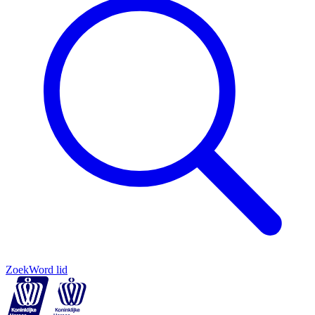
Zoek
Word lid