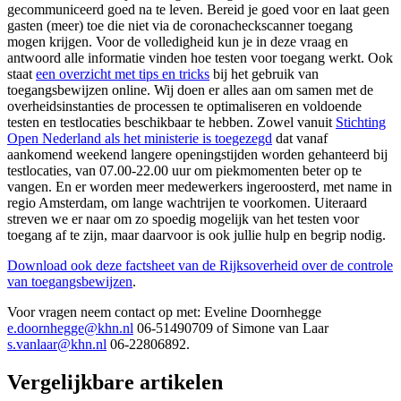
gecommuniceerd goed na te leven. Bereid je goed voor en laat geen
gasten (meer) toe die niet via de coronacheckscanner toegang
mogen krijgen. Voor de volledigheid kun je in deze vraag en
antwoord alle informatie vinden hoe testen voor toegang werkt. Ook
staat
een overzicht met tips en tricks
bij het gebruik van
toegangsbewijzen online. Wij doen er alles aan om samen met de
overheidsinstanties de processen te optimaliseren en voldoende
testen en testlocaties beschikbaar te hebben. Zowel vanuit
Stichting
Open Nederland als het ministerie is toegezegd
dat vanaf
aankomend weekend langere openingstijden worden gehanteerd bij
testlocaties, van 07.00-22.00 uur om piekmomenten beter op te
vangen. En er worden meer medewerkers ingeroosterd, met name in
regio Amsterdam, om lange wachtrijen te voorkomen. Uiteraard
streven we er naar om zo spoedig mogelijk van het testen voor
toegang af te zijn, maar daarvoor is ook jullie hulp en begrip nodig.
Download ook deze factsheet van de Rijksoverheid over de controle
van toegangsbewijzen
.
Voor vragen neem contact op met: Eveline Doornhegge
e.doornhegge@khn.nl
06-51490709 of Simone van Laar
s.vanlaar@khn.nl
06-22806892.
Vergelijkbare artikelen