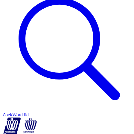
Zoek
Word lid