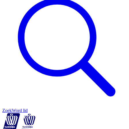
Zoek
Word lid