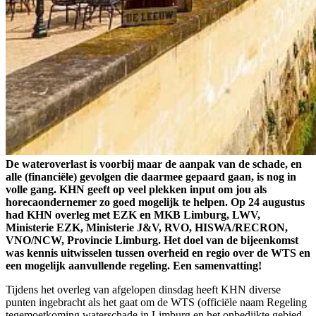
De wateroverlast is voorbij maar de aanpak van de schade, en
alle (financiële) gevolgen die daarmee gepaard gaan, is nog in
volle gang. KHN geeft op veel plekken input om jou als
horecaondernemer zo goed mogelijk te helpen. Op 24 augustus
had KHN overleg met EZK en MKB Limburg, LWV,
Ministerie EZK, Ministerie J&V, RVO, HISWA/RECRON,
VNO/NCW, Provincie Limburg. Het doel van de bijeenkomst
was kennis uitwisselen tussen overheid en regio over de WTS en
een mogelijk aanvullende regeling. Een samenvatting!
Tijdens het overleg van afgelopen dinsdag heeft KHN diverse
punten ingebracht als het gaat om de WTS (officiële naam Regeling
tegemoetkoming waterschade in Limburg en het onbedijkte gebied