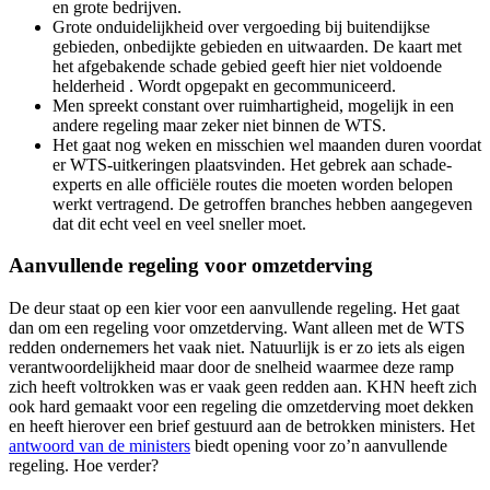
en grote bedrijven.
Grote onduidelijkheid over vergoeding bij buitendijkse
gebieden, onbedijkte gebieden en uitwaarden. De kaart met
het afgebakende schade gebied geeft hier niet voldoende
helderheid . Wordt opgepakt en gecommuniceerd.
Men spreekt constant over ruimhartigheid, mogelijk in een
andere regeling maar zeker niet binnen de WTS.
Het gaat nog weken en misschien wel maanden duren voordat
er WTS-uitkeringen plaatsvinden. Het gebrek aan schade-
experts en alle officiële routes die moeten worden belopen
werkt vertragend. De getroffen branches hebben aangegeven
dat dit echt veel en veel sneller moet.
Aanvullende regeling voor omzetderving
De deur staat op een kier voor een aanvullende regeling. Het gaat
dan om een regeling voor omzetderving. Want alleen met de WTS
redden ondernemers het vaak niet. Natuurlijk is er zo iets als eigen
verantwoordelijkheid maar door de snelheid waarmee deze ramp
zich heeft voltrokken was er vaak geen redden aan. KHN heeft zich
ook hard gemaakt voor een regeling die omzetderving moet dekken
en heeft hierover een brief gestuurd aan de betrokken ministers. Het
antwoord van de ministers
biedt opening voor zo’n aanvullende
regeling. Hoe verder?