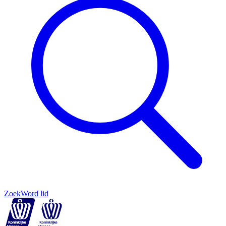
Zoek
Word lid