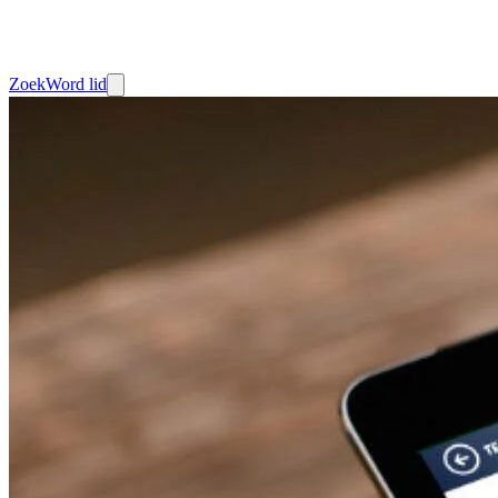
Zoek
Word lid