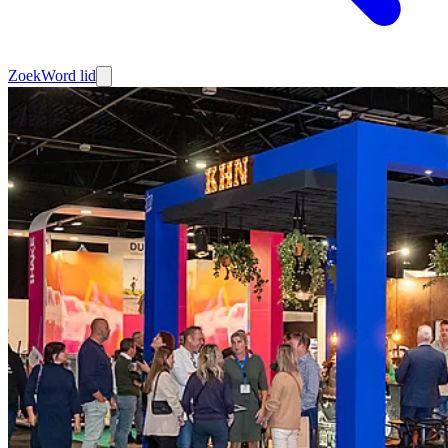
Zoek
Word lid