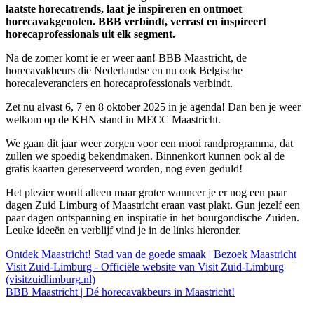
laatste horecatrends, laat je inspireren en ontmoet
horecavakgenoten. BBB verbindt, verrast en inspireert
horecaprofessionals uit elk segment.
Na de zomer komt ie er weer aan! BBB Maastricht, de
horecavakbeurs die Nederlandse en nu ook Belgische
horecaleveranciers en horecaprofessionals verbindt.
Zet nu alvast 6, 7 en 8 oktober 2025 in je agenda! Dan ben je weer
welkom op de KHN stand in MECC Maastricht.
We gaan dit jaar weer zorgen voor een mooi randprogramma, dat
zullen we spoedig bekendmaken. Binnenkort kunnen ook al de
gratis kaarten gereserveerd worden, nog even geduld!
Het plezier wordt alleen maar groter wanneer je er nog een paar
dagen Zuid Limburg of Maastricht eraan vast plakt. Gun jezelf een
paar dagen ontspanning en inspiratie in het bourgondische Zuiden.
Leuke ideeën en verblijf vind je in de links hieronder.
Ontdek Maastricht! Stad van de goede smaak | Bezoek Maastricht
Visit Zuid-Limburg - Officiële website van Visit Zuid-Limburg
(visitzuidlimburg.nl)
BBB Maastricht | Dé horecavakbeurs in Maastricht!