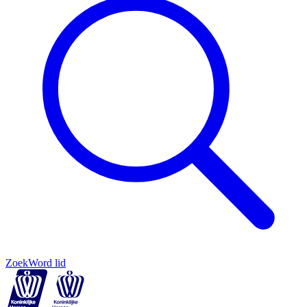
Zoek
Word lid