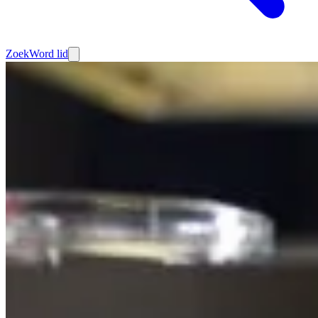
Zoek
Word lid