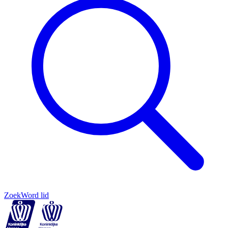
Zoek
Word lid