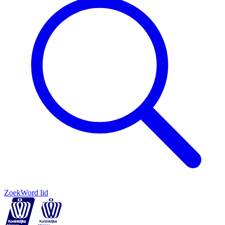
Zoek
Word lid