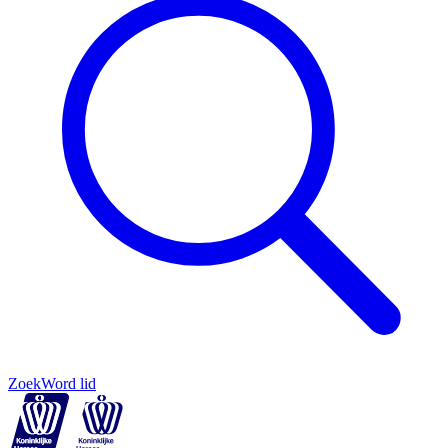
Zoek
Word lid