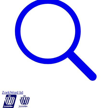
Zoek
Word lid