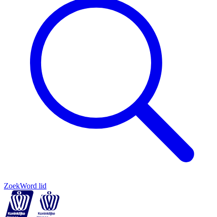
Zoek
Word lid