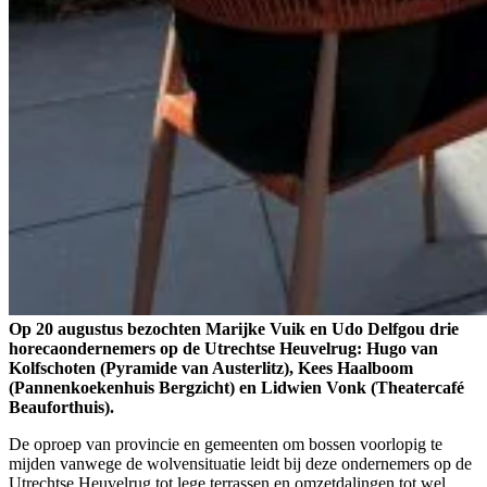
Op 20 augustus bezochten Marijke Vuik en Udo Delfgou drie
horecaondernemers op de Utrechtse Heuvelrug: Hugo van
Kolfschoten (Pyramide van Austerlitz), Kees Haalboom
(Pannenkoekenhuis Bergzicht) en Lidwien Vonk (Theatercafé
Beauforthuis).
De oproep van provincie en gemeenten om bossen voorlopig te
mijden vanwege de wolvensituatie leidt bij deze ondernemers op de
Utrechtse Heuvelrug tot lege terrassen en omzetdalingen tot wel